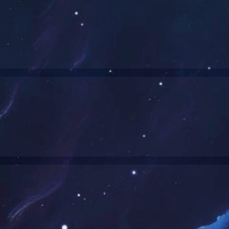
信息披露
Information Disclosure
推介会材料
电邮通知
度的年度业绩公告