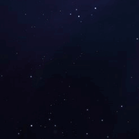
乐鱼官方站页面登录入口
产业服务
新闻中心
关于领地
地产
乐鱼(中国)
企业荣誉
商业
企业荣誉
酒店
社会责任
乐