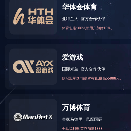
招股文件
业绩报告
公告及通函
2024年度报告
2025.04.16
截至2024年12月31日止年
2025.03.28